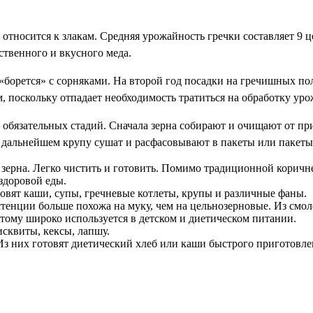
е относится к злакам. Средняя урожайность гречки составляет 9 
ственного и вкусного меда.
 «борется» с сорняками. На второй год посадки на гречишных по
 поскольку отпадает необходимость тратиться на обработку ур
д обязательных стадий. Сначала зерна собирают и очищают от пр
 дальнейшем крупу сушат и расфасовывают в пакеты или пакеты
 зерна. Легко чистить и готовить. Помимо традиционной коричн
здоровой еды.
товят каши, супы, гречневые котлеты, крупы и различные фаны.
стенции больше похожа на муку, чем на цельнозерновые. Из см
тому широко используется в детском и диетическом питании.
исквиты, кексы, лапшу.
з них готовят диетический хлеб или каши быстрого приготовле