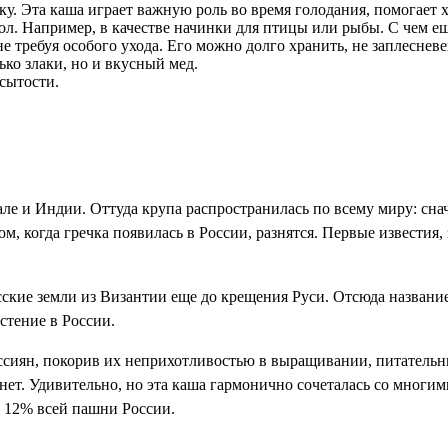
ку. Эта каша играет важную роль во время голодания, помогает 
ол. Например, в качестве начинки для птицы или рыбы. С чем е
е требуя особого ухода. Его можно долго хранить, не заплесневе
ко злаки, но и вкусный мед.
сытости.
але и Индии. Оттуда крупа распространилась по всему миру: сна
м, когда гречка появилась в России, разнятся. Первые известия
усские земли из Византии еще до крещения Руси. Отсюда названи
стение в России.
оссиян, покорив их неприхотливостью в выращивании, питатель
 — нет. Удивительно, но эта каша гармонично сочеталась со мног
ее 12% всей пашни России.