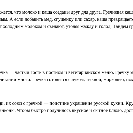
Кажется, что молоко и каша созданы друг для друга. Гречневая 
м. А если добавить мед, сгущенку или сахар, каша превращаетс
ют холодным молоком и съедают, утоляя жажду и голод. Тандем 
ечка — частый гость в постном и вегетарианском меню. Гречку 
етаний много: гречка готовится с луком, тыквой, морковью, по
, их союз с гречкой — поистине украшение русской кухни. Круп
иньоны. Чтобы быстро получилось вкусное и сытное блюдо, дост