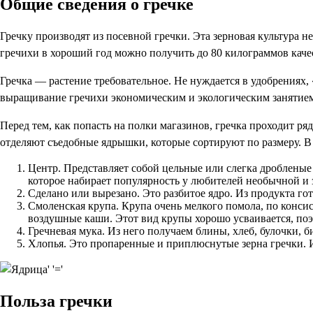
Общие сведения о гречке
Гречку производят из посевной гречки. Эта зерновая культура н
гречихи в хороший год можно получить до 80 килограммов каче
Гречка — растение требовательное. Не нуждается в удобрениях,
выращивание гречихи экономическим и экологическим занятием,
Перед тем, как попасть на полки магазинов, гречка проходит ря
отделяют съедобные ядрышки, которые сортируют по размеру. В
Центр. Представляет собой цельные или слегка дробленые
которое набирает популярность у любителей необычной и 
Сделано или вырезано. Это разбитое ядро. Из продукта го
Смоленская крупа. Крупа очень мелкого помола, по конси
воздушные каши. Этот вид крупы хорошо усваивается, поэ
Гречневая мука. Из него получаем блины, хлеб, булочки, б
Хлопья. Это пропаренные и приплюснутые зерна гречки. И
Польза гречки