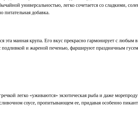
обычайной универсальностью, легко сочетается со сладкими, со
но питательная добавка.
я эта манная крупа. Его вкус прекрасно гармонирует с любым ви
 с подливкой и жареной печенью, фаршируют праздничным гусем,
гречкой легко «уживаются» экзотическая рыба и даже морепроду
 сливочном соусе, пропитывающем ее, придавая особенно пикант