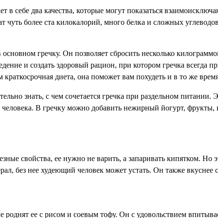
ет в себе два качества, которые могут показаться взаимоисключ
жат чуть более ста килокалорий, много белка и сложных углеводо
в основном гречку. Он позволяет сбросить несколько килограммо
дение и создать здоровый рацион, при котором гречка всегда пр
м краткосрочная диета, она поможет вам похудеть и в то же врем
ательно знать, с чем сочетается гречка при раздельном питании.
человека. В гречку можно добавить нежирный йогурт, фрукты, к
зные свойства, ее нужно не варить, а запаривать кипятком. Но э
ал, без нее худеющий человек может устать. Он также вкуснее с
роднят ее с рисом и соевым тофу. Он с удовольствием впитывае