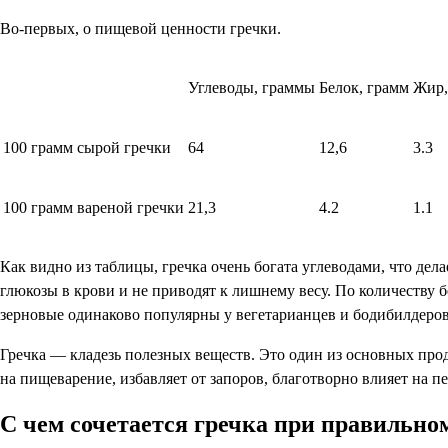
Во-первых, о пищевой ценности гречки.
Углеводы, граммы
Белок, грамм
Жир,
100 грамм сырой гречки
64
12,6
3.3
100 грамм вареной гречки
21,3
4.2
1.1
Как видно из таблицы, гречка очень богата углеводами, что де
глюкозы в крови и не приводят к лишнему весу. По количеству
зерновые одинаково популярны у вегетарианцев и бодибилдеров
Гречка — кладезь полезных веществ. Это один из основных прод
на пищеварение, избавляет от запоров, благотворно влияет на 
С чем сочетается гречка при правильно