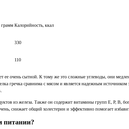
 грамм
Калорийность, ккал
330
110
лает ее очень сытной. К тому же это сложные углеводы, они мед
 белка гречка сравнима с мясом и является надежным источнико
.
уктов из железа. Также он содержит витамины групп E, P, B, бо
печень, снижает общий холестерин и эффективно помогает избави
м питании?