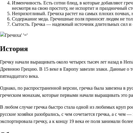
Изменчивость. Есть сотни блюд, в которые добавляют греч
несмотря на свою простоту, не испортит и праздничный ст
Неприхотливый. Гречиха растет на самых плохих почвах, н
Содержание меда. Гречишные поля приносят людям не толь
Сытость. Гречка — надежный источник длительных сил и 
История
Гречку начали выращивать около четырех тысяч лет назад в Неп
Древнюю Грецию. В 15 веке в Европу завезли злаки. Данные о то
пятнадцатого века.
Однако, по распространенной версии, гречка была завезена в р
греческим монахам, которые первыми начали выращивать это ра
В любом случае гречка быстро стала одной из любимых круп р
русские хозяйки разобрались, с чем сочетается гречка, а с чем
экспортировала гречку, а к концу 19 века ее поля занимали бол