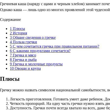
Гречневая каша (наряду с щами и черным хлебом) занимает поче
Однако каша — лишь одно из многих проявлений этой чудесной 
Содержание
1
Плюсы
2
История
3
Общие сведения о гречке
4
Польза гречки
5
С чем сочетается гречка при правильном питании?
6
С какими продуктами сочетается?
7
Гречка и мясо
8
Гречка и рыба
9
Гречка и молочные продукты
10
Овощи и крупа
Плюсы
Гречку можно назвать символом национальной самобытности, ве
Легкость приготовления. Готовить умеет даже ребенок. До
Четкость пропорций. На одну часть гречки нужно взять дв
Доступность. Гречки почти всегда хватало на всех, даже б