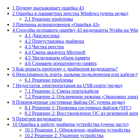
1
Почему выскакивает ошибка 43
2
Ошибка в параметрах реестра Windows (очень редко)
2.1
Решение проблемы
3
Причины возникновения «Ошибки 43»
4
Способы исправить ошибку 43 видеокарты Nvidia на Wi
4.1
Диагностика
4.2
Переустановка драйвера
4.3
Чистка реестра
4.4
Смена аккаунта Microsoft
4.5
Увеличиваем объем памяти
4.6
Снимаем оперативную память
5
Как решить проблему с драйвером видеокарты?
6
Неисправность порта, разъема подключения или кабеля (
6.1
Решение проблемы
7
Недостаток электропитания на USB-порте (редко)
7.1
Решение 1: Смена порта/кабеля
7.2
Решение 2: Отключение режима «Экономии элект
8
Поврежденные системные файлы ОС (очень редко)
8.1
Решение 1: Проверка системных файлов (SFC)
8.2
Решение 2: Восстановление ОС из резервной коп
9
Перегрев видеокарты
10
Ошибка в работе драйвера устройства (очень часто)
10.1
Решение 1: Обновление драйвера устройства
10.2
Решение 2: Удаление устройства