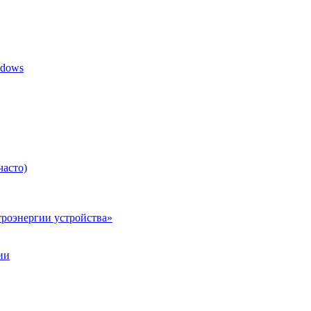
ndows
часто)
роэнергии устройства»
ии