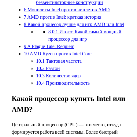
безвентиляторные конструкции
6
Монолиты Intel против чиплетов AMD
7
AMD против Intel: краткая история
8
Какой процесор лучше для игр AMD или Intel
8.0.1
Итого: Какой самый мощный
процессор для игр
9
A Plague Tale: Requiem
10
AMD Ryzen против Intel Core
10.1
Тактовая частота
10.2
Разгон
10.3
Количество ядер
10.4
Производительность
Какой процессор купить Intel или
AMD?
Центральный процессор (CPU) — это место, откуда
формируется работа всей системы. Более быстрый