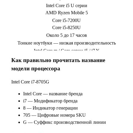
Intel Core i5 U серии
AMD Ryzen Mobile 5
Core i5-7200U
Core i5-8250U
Около 5 до 17 часов
Тонкие ноутбуки — низкая производительность
Intel Core m / Core серии i5 / i7 Y
Core m3, Core i5-7Y54
Как правильно прочитать название
От 5 до 9 часов
модели процессора
Бюджетные ноутбуки — Низкая производительность
Intel Celeron, Pentium
Intel Core i7-8705G
Celeron N3050
Intel Core — название бренда
Pentium N4200
i7 — Модификатор бренда
Около 4 до 6 часов
8 — Индикатор генерации
Дешевые ноутбуки — худшая производительность
705 — Цифровые номера SKU
Intel Atom Series
G — Суффикс производственной линии
Атом Z3735F