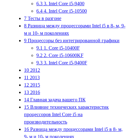
6.3
3. Intel Core i5-9400
6.4
4. Intel Core i5-10500
7
Тесты в разгоне
8
Разница между процессорами Intel i5 в 8- м, 9-
м и 10- м поколениях
9
Процессоры без интегрированной графики
9.1
1. Core i5-10400F
9.2
2. Core i5-10600KF
9.3
3. Intel Core i5-9400F
10
2012
11
2013
12
2015
13
2016
14
Главная задача вашего ПК
15
Влияние технических характеристик
процессоров Intel Core i5 на
производительность
16
Разница между процессорами Intel i5 в 8- м,
9- м и 10- м поколениях