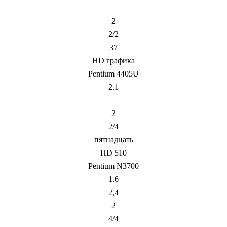
–
2
2/2
37
HD графика
Pentium 4405U
2.1
–
2
2/4
пятнадцать
HD 510
Pentium N3700
1.6
2,4
2
4/4