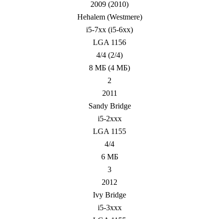
2009 (2010)
Hehalem (Westmere)
i5-7xx (i5-6xx)
LGA 1156
4/4 (2/4)
8 МБ (4 МБ)
2
2011
Sandy Bridge
i5-2xxx
LGA 1155
4/4
6 МБ
3
2012
Ivy Bridge
i5-3xxx