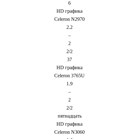
6
HD графика
Celeron N2970
2.2
–
2
2/2
37
HD графика
Celeron 3765U
1.9
–
2
2/2
пятнадцать
HD графика
Celeron N3060