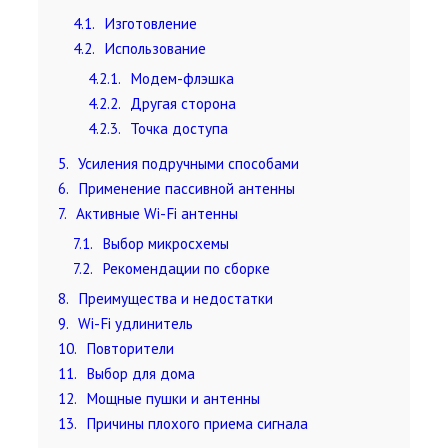
4.1
Изготовление
4.2
Использование
4.2.1
Модем-флэшка
4.2.2
Другая сторона
4.2.3
Точка доступа
5
Усиления подручными способами
6
Применение пассивной антенны
7
Активные Wi-Fi антенны
7.1
Выбор микросхемы
7.2
Рекомендации по сборке
8
Преимущества и недостатки
9
Wi-Fi удлинитель
10
Повторители
11
Выбор для дома
12
Мощные пушки и антенны
13
Причины плохого приема сигнала